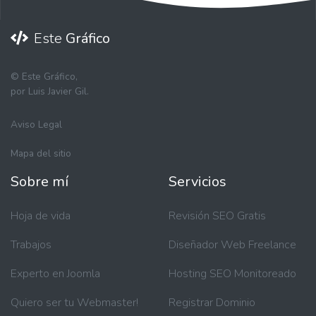
Este
Gráfico
©
Este Gráfico,
por Luis Javier Gil.
Aviso Legal
Mapa del sitio
Sobre mí
Servicios
Hoja de vida
Revisión SEO Gratis
Trabajos
Diseñador Web Freelance
Experto en Joomla
Hosting SEO Monitoreado
Quiero ser tu Webmaster!
Registrar Dominio